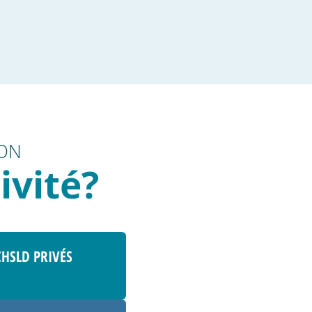
ION
ivité?
CHSLD PRIVÉS